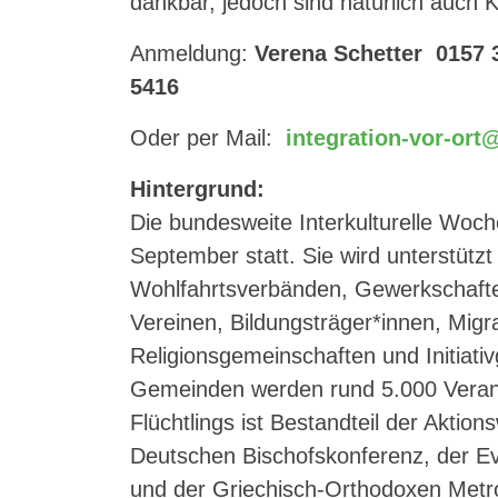
dankbar, jedoch sind natürlich auch
Anmeldung:
Verena Schetter 0157 
5416
Oder per Mail:
integration-vor-or
Hintergrund:
Die bundesweite Interkulturelle Woc
September statt. Sie wird unterstüt
Wohlfahrtsverbänden, Gewerkschaften
Vereinen, Bildungsträger*innen, Migr
Religionsgemeinschaften und Initiati
Gemeinden werden rund 5.000 Verans
Flüchtlings ist Bestandteil der Aktion
Deutschen Bischofskonferenz, der Ev
und der Griechisch-Orthodoxen Metro